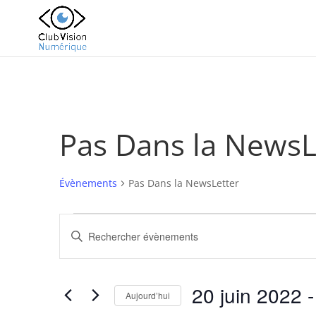
Pas Dans la NewsL
Évènements
Pas Dans la NewsLetter
Évènements
Recherche
Saisir
et
mot-
navigation
clé.
de
Rechercher
20 juin 2022
 -
vues
Évènements
Aujourd’hui
Évènements
par