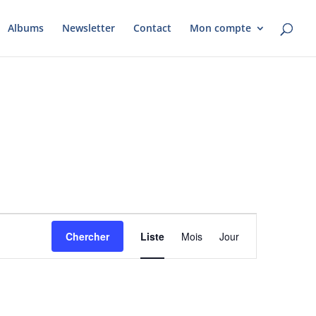
Albums
Newsletter
Contact
Mon compte
Navigation
de
Chercher
Liste
Mois
Jour
vues
Évènement