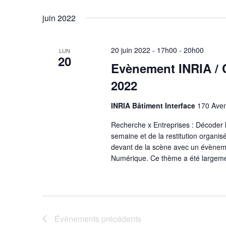
Sélectionnez
mot-
une
juin 2022
clé.
date.
20 juin 2022 - 17h00
-
20h00
LUN
20
Evènement INRIA / 
2022
INRIA Bâtiment Interface
170 Aven
Recherche x Entreprises : Décoder l
semaine et de la restitution organisé
devant de la scène avec un évènemen
Numérique. Ce thème a été largem
Évènements
précédents