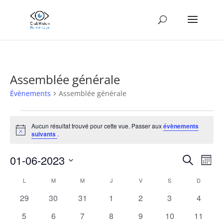
Assemblée générale
Évènements
Assemblée générale
Évènements
Aucun résultat trouvé pour cette vue. Passer aux
évènements
Notice
suivants
.
Recher
Nav
01-06-2023
Recherche
Mois
de
et
Sélectionnez
vue
Calendrier
naviga
L
LUNDI
M
MARDI
M
MERCREDI
J
JEUDI
V
VENDREDI
S
SAMEDI
D
DIMANC
une
Év
de
de
date.
0
0
0
0
0
0
0
29
30
31
1
2
3
4
Évènements
vues
évènements
évènements
évènements
évènements
évènements
évènements
évènem
0
0
0
0
0
0
0
5
6
7
8
9
10
11