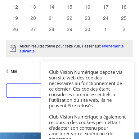
Évène
évènements
évènements
évènements
évènements
évènements
évènements
évènem
0
0
0
0
0
0
0
12
13
14
15
16
17
18
évènements
évènements
évènements
évènements
évènements
évènements
évènem
0
0
0
0
0
0
0
19
20
21
22
23
24
25
évènements
évènements
évènements
évènements
évènements
évènements
évènem
0
0
0
0
0
0
0
26
27
28
29
30
1
2
évènements
évènements
évènements
évènements
évènements
évènements
évènem
Aucun résultat trouvé pour cette vue. Passer aux
évènements
Notice
suivants
.
Mai
Ce mois-ci
Juil
Club Vision Numérique dépose via
son site web des cookies
nécessaires au fonctionnement de
ce dernier. Ces cookies étant
S’abonner au calendrier
considérés comme essentiels à
l'utilisation du site web, ils ne
peuvent être refusés.
Club Vision Numérique a également
recours à des cookies permettant :
d'adapter son contenu pour
améliorer votre expérience de