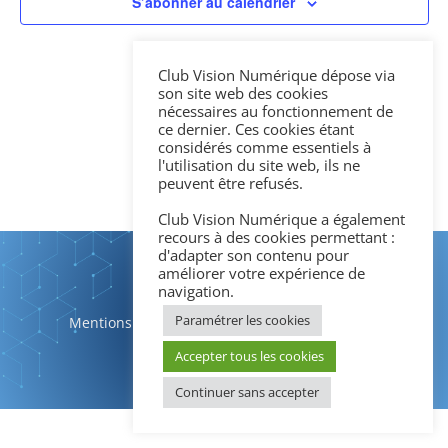
Évène
S’abonner au calendrier
Club Vision Numérique dépose via
son site web des cookies
nécessaires au fonctionnement de
ce dernier. Ces cookies étant
considérés comme essentiels à
l'utilisation du site web, ils ne
peuvent être refusés.
Club Vision Numérique a également
recours à des cookies permettant :
d'adapter son contenu pour
améliorer votre expérience de
navigation.
Paramétrer les cookies
Mentions légales
|
Politique de confidentialité
Accepter tous les cookies
Continuer sans accepter