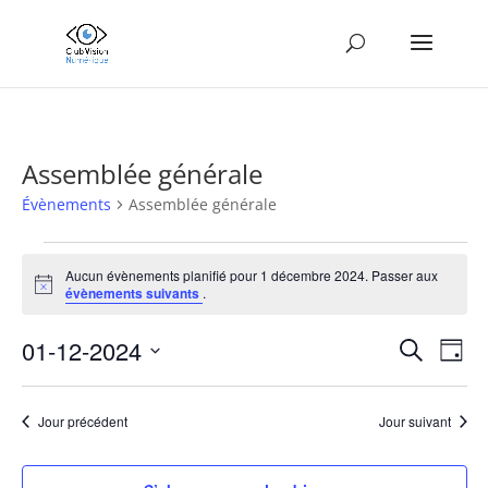
Assemblée générale
Évènements
Assemblée générale
Évènements
for
Aucun évènements planifié pour 1 décembre 2024. Passer aux
Notice
évènements suivants
.
1
décembre
Recher
Nav
01-12-2024
Recherche
Jour
2024
de
et
Sélectionnez
vue
naviga
une
Év
Jour précédent
Jour suivant
de
date.
vues