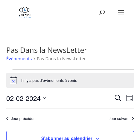
Pas Dans la NewsLetter
Évènements
Pas Dans la NewsLetter
Évènements
for
Il n’y a pas d’évènements à venir.
Notice
2
Recher
Nav
février
02-02-2024
Recherche
Jour
de
et
2024
Sélectionnez
vue
naviga
une
Év
Jour précédent
Jour suivant
de
date.
vues
Évène
S’abonner au calendrier